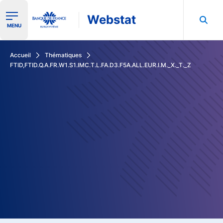
Webstat
Ouvrir le menu de navigation
MENU
Rechercher dans les données de la Banque de France
Accueil
Thématiques
FTID,FTID.Q.A.FR.W1.S1.IMC.T.L.FA.D3.F5A.ALL.EUR.I.M._X._T._Z