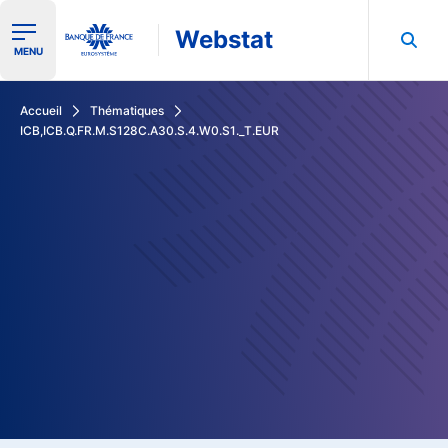
Webstat
Ouvrir le menu de navigation
MENU
Rechercher dans les données de la Banque de France
Accueil
Thématiques
ICB,ICB.Q.FR.M.S128C.A30.S.4.W0.S1._T.EUR