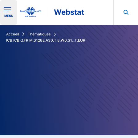
Webstat
Ouvrir le menu de navigation
MENU
Rechercher dans les données de la Banque de France
Accueil
Thématiques
ICB,ICB.Q.FR.M.S128E.A30.T.8.W0.S1._T.EUR