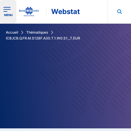
Webstat
Ouvrir le menu de navigation
MENU
Rechercher dans les données de la Banque de France
Accueil
Thématiques
ICB,ICB.Q.FR.M.S128F.A30.T.1.W0.S1._T.EUR