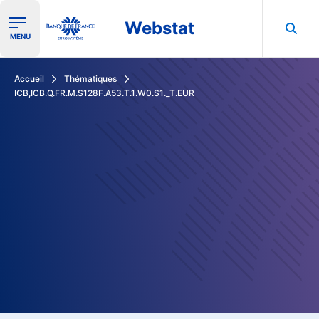
Webstat
Ouvrir le menu de navigation
MENU
Rechercher dans les données de la Banque de France
Accueil
Thématiques
ICB,ICB.Q.FR.M.S128F.A53.T.1.W0.S1._T.EUR