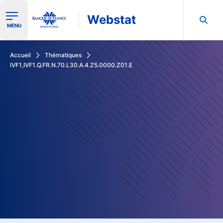
Webstat
Ouvrir le menu de navigation
MENU
Rechercher dans les données de la Banque de France
Accueil
Thématiques
IVF1,IVF1.Q.FR.N.70.L30.A.4.Z5.0000.Z01.E