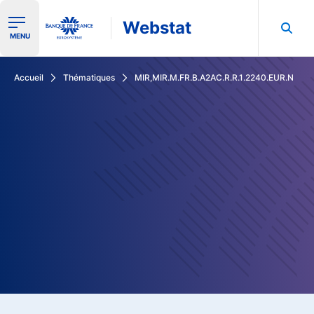
Webstat
Ouvrir le menu de navigation
MENU
Rechercher dans les données de la Banque de France
Accueil
Thématiques
MIR,MIR.M.FR.B.A2AC.R.R.1.2240.EUR.N