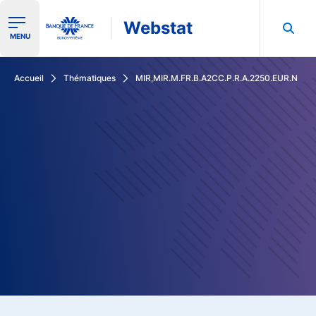
Webstat
Ouvrir le menu de navigation
MENU
Rechercher dans les données de la Banque de France
Accueil
Thématiques
MIR,MIR.M.FR.B.A2CC.P.R.A.2250.EUR.N