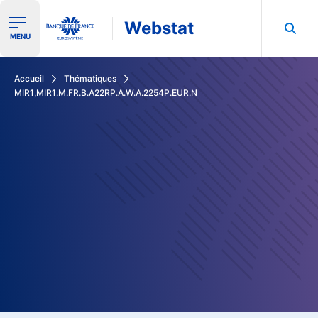
Webstat
Ouvrir le menu de navigation
MENU
Rechercher dans les données de la Banque de France
Accueil
Thématiques
MIR1,MIR1.M.FR.B.A22RP.A.W.A.2254P.EUR.N