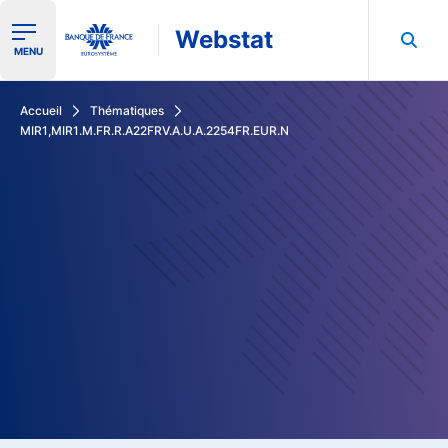
Webstat
Ouvrir le menu de navigation
MENU
Rechercher dans les données de la Banque de France
Accueil
Thématiques
MIR1,MIR1.M.FR.R.A22FRV.A.U.A.2254FR.EUR.N