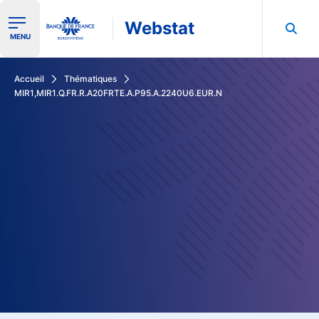
Webstat
Ouvrir le menu de navigation
MENU
Rechercher dans les données de la Banque de France
Accueil
Thématiques
MIR1,MIR1.Q.FR.R.A20FRTE.A.P95.A.2240U6.EUR.N