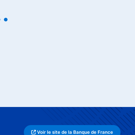
Voir le site de la Banque de France