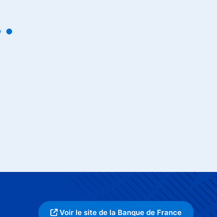
Voir le site de la Banque de France