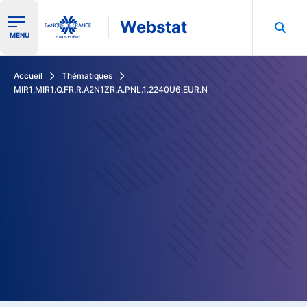
Webstat
Ouvrir le menu de navigation
MENU
Rechercher dans les données de la Banque de France
Accueil
Thématiques
MIR1,MIR1.Q.FR.R.A2N1ZR.A.PNL.1.2240U6.EUR.N