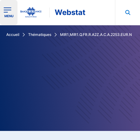
Webstat
Ouvrir le menu de navigation
MENU
Rechercher dans les données de la Banque de France
Accueil
Thématiques
MIR1,MIR1.Q.FR.R.A2Z.A.C.A.2253.EUR.N