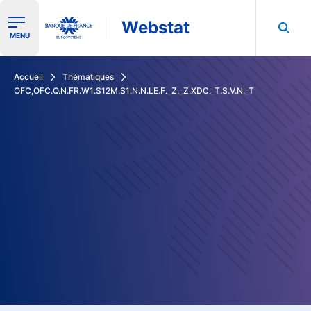
Webstat
Ouvrir le menu de navigation
MENU
Rechercher dans les données de la Banque de France
Accueil
Thématiques
OFC,OFC.Q.N.FR.W1.S12M.S1.N.N.LE.F._Z._Z.XDC._T.S.V.N._T