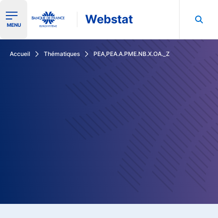
Webstat
Ouvrir le menu de navigation
MENU
Rechercher dans les données de la Banque de France
Accueil
Thématiques
PEA,PEA.A.PME.NB.X.OA._Z