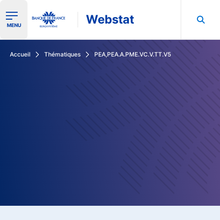
Webstat
Ouvrir le menu de navigation
MENU
Rechercher dans les données de la Banque de France
Accueil
Thématiques
PEA,PEA.A.PME.VC.V.TT.V5