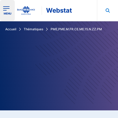
Webstat
Ouvrir le menu de navigation
MENU
Rechercher dans les données de la Banque de France
Accueil
Thématiques
PME,PME.M.FR.CE.ME.15.N.ZZ.PM