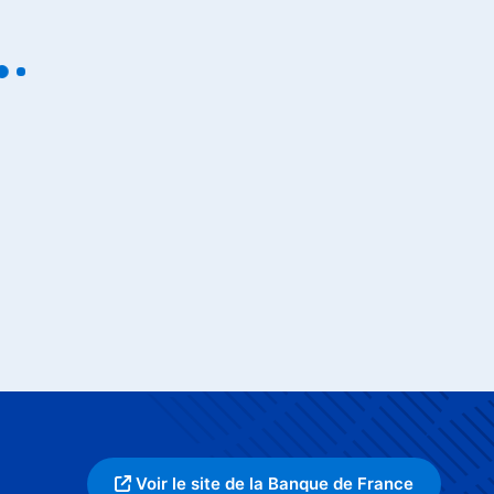
Voir le site de la Banque de France