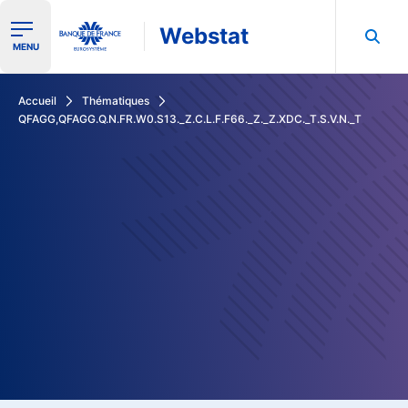
Webstat
Ouvrir le menu de navigation
MENU
Rechercher dans les données de la Banque de France
Accueil
Thématiques
QFAGG,QFAGG.Q.N.FR.W0.S13._Z.C.L.F.F66._Z._Z.XDC._T.S.V.N._T