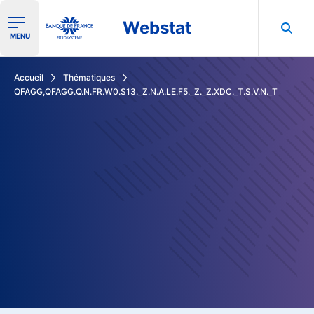
Webstat
Ouvrir le menu de navigation
MENU
Rechercher dans les données de la Banque de France
Accueil
Thématiques
QFAGG,QFAGG.Q.N.FR.W0.S13._Z.N.A.LE.F5._Z._Z.XDC._T.S.V.N._T