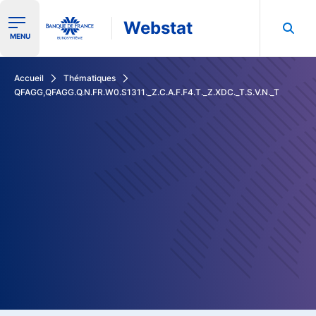
Webstat
Ouvrir le menu de navigation
MENU
Rechercher dans les données de la Banque de France
Accueil
Thématiques
QFAGG,QFAGG.Q.N.FR.W0.S1311._Z.C.A.F.F4.T._Z.XDC._T.S.V.N._T