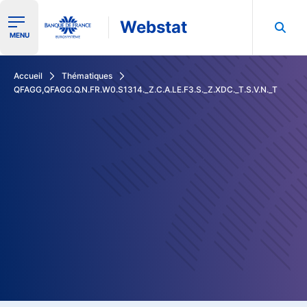
Webstat
Ouvrir le menu de navigation
MENU
Rechercher dans les données de la Banque de France
Accueil
Thématiques
QFAGG,QFAGG.Q.N.FR.W0.S1314._Z.C.A.LE.F3.S._Z.XDC._T.S.V.N._T