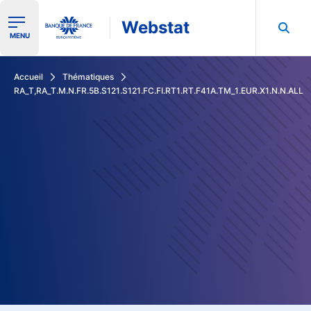
Webstat
Ouvrir le menu de navigation
MENU
Rechercher dans les données de la Banque de France
Accueil
Thématiques
RA_T,RA_T.M.N.FR.5B.S121.S121.FC.FI.RT1.RT.F41A.TM_1.EUR.X1.N.N.ALL