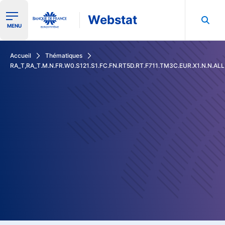
Webstat
Ouvrir le menu de navigation
MENU
Rechercher dans les données de la Banque de France
Accueil
Thématiques
RA_T,RA_T.M.N.FR.W0.S121.S1.FC.FN.RT5D.RT.F711.TM3C.EUR.X1.N.N.ALL