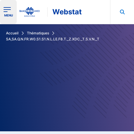
Webstat
Ouvrir le menu de navigation
MENU
Rechercher dans les données de la Banque de France
Accueil
Thématiques
SA,SA.Q.N.FR.W0.S1.S1.N.L.LE.F8.T._Z.XDC._T.S.V.N._T