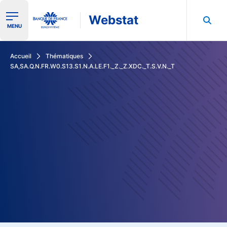
Webstat
Ouvrir le menu de navigation
MENU
Rechercher dans les données de la Banque de France
Accueil
Thématiques
SA,SA.Q.N.FR.W0.S13.S1.N.A.LE.F1._Z._Z.XDC._T.S.V.N._T