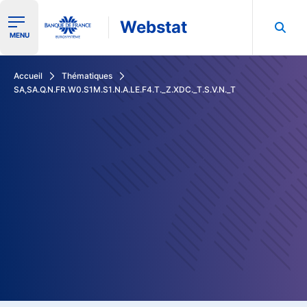
Webstat
Ouvrir le menu de navigation
MENU
Rechercher dans les données de la Banque de France
Accueil
Thématiques
SA,SA.Q.N.FR.W0.S1M.S1.N.A.LE.F4.T._Z.XDC._T.S.V.N._T