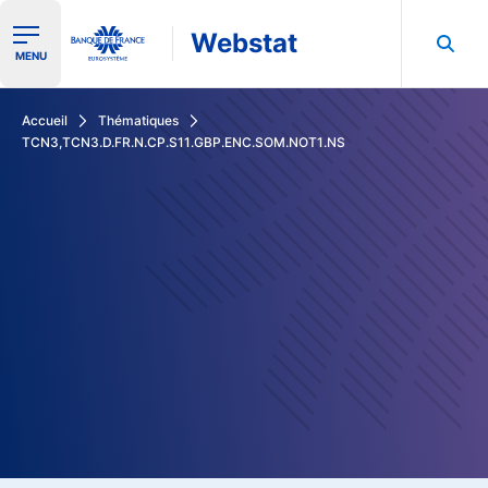
Webstat
Ouvrir le menu de navigation
MENU
Rechercher dans les données de la Banque de France
Accueil
Thématiques
TCN3,TCN3.D.FR.N.CP.S11.GBP.ENC.SOM.NOT1.NS