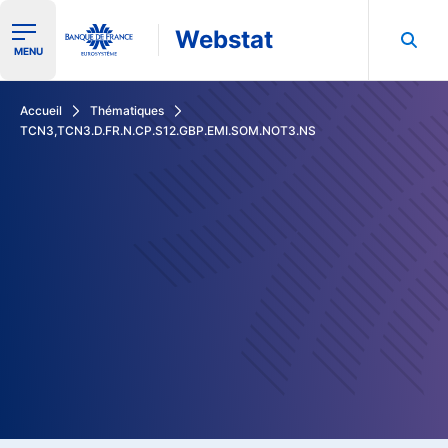
Webstat
Ouvrir le menu de navigation
MENU
Rechercher dans les données de la Banque de France
Accueil
Thématiques
TCN3,TCN3.D.FR.N.CP.S12.GBP.EMI.SOM.NOT3.NS