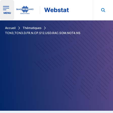
Webstat
Ouvrir le menu de navigation
MENU
Rechercher dans les données de la Banque de France
Accueil
Thématiques
TCN3,TCN3.D.FR.N.CP.S12.USD.RAC.SOM.NOT4.NS