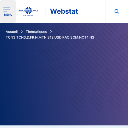
Webstat
Ouvrir le menu de navigation
MENU
Rechercher dans les données de la Banque de France
Accueil
Thématiques
TCN3,TCN3.D.FR.N.MTN.S12.USD.RAC.SOM.NOT4.NS